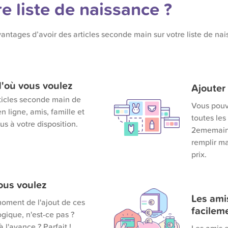
re liste de naissance ?
vantages d’avoir des articles seconde main sur votre liste de na
d'où vous voulez
Ajouter 
ticles seconde main de
Vous pouv
n ligne, amis, famille et
toutes les
s à votre disposition.
2ememain.
remplir m
prix.
ous voulez
Les amis
moment de l'ajout de ces
facilem
logique, n'est-ce pas ?
 l'avance ? Parfait !