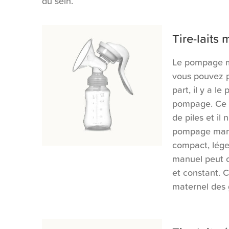
du sein.
Tire-laits
Le pompage ma
vous pouvez p
part, il y a l
pompage. Ce di
de piles et il
pompage manue
compact, léger
manuel peut c
et constant. 
maternel des 